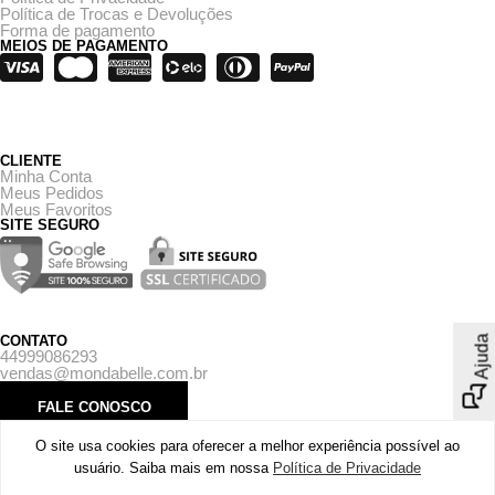
Política de Trocas e Devoluções
Forma de pagamento
MEIOS DE PAGAMENTO
CLIENTE
Minha Conta
Meus Pedidos
Meus Favoritos
SITE SEGURO
CONTATO
Ajuda
44999086293
vendas@mondabelle.com.br
FALE CONOSCO
O site usa cookies para oferecer a melhor experiência possível ao
usuário. Saiba mais em nossa
Política de Privacidade
Copyright © 2026 . MondaBelle . CNPJ: 43.573.412/0001-23