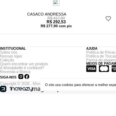
CASACO ANDRESSA
R$ 417,90
R$ 292,53
R$ 277,90
com pix
INSTITUCIONAL
AJUDA
Sobre nós
Política de Priva
Nossas lojas
Política de Troc
Coleção
Forma de pagam
Quero encontrar um produto
MEIOS DE PAGA
A Mondabelle é confiável?
Revenda a Marca
SIGA-NOS
Copyright © 2026 . MondaBelle . CNPJ: 43.573.412/0001-23
O site usa cookies para oferecer a melhor exp