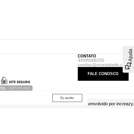
Ajuda
CONTATO
44999086293
vendas@mondabelle.com.br
FALE CONOSCO
Eu aceito
Desenvolvido por
increazy
.