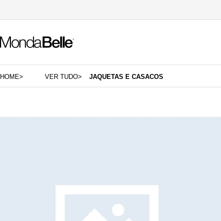
HOME
>
VER TUDO
>
JAQUETAS E CASACOS
Cores
Tama
7171- GRAFITE ESCURO
P
7175- GRAFITE
M
CARAMELO
G
CREME
MARROM
OFF
Verde
Preto
Cinza
Bege