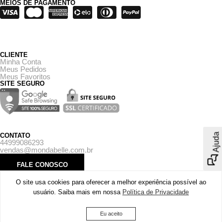
MEIOS DE PAGAMENTO
CLIENTE
Minha Conta
Meus Pedidos
Meus Favoritos
SITE SEGURO
Ajuda
CONTATO
44999086293
vendas@mondabelle.com.br
FALE CONOSCO
O site usa cookies para oferecer a melhor experiência possível ao
usuário. Saiba mais em nossa
Política de Privacidade
Copyright © 2026 . MondaBelle . CNPJ: 43.573.412/0001-23
Eu aceito