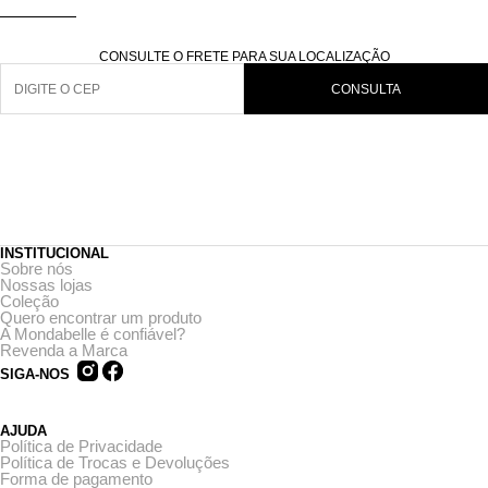
CONSULTE O FRETE PARA SUA LOCALIZAÇÃO
CONSULTA
INSTITUCIONAL
Sobre nós
Nossas lojas
Coleção
Quero encontrar um produto
A Mondabelle é confiável?
Revenda a Marca
SIGA-NOS
AJUDA
Política de Privacidade
Política de Trocas e Devoluções
Forma de pagamento